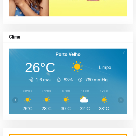
Clima
Porto Velho
26°C
Limpo
1.6 m/s
83%
760
mmHg
08:00
09:00
10:00
11:00
12:00
13:00
‹
›
26°C
28°C
30°C
32°C
33°C
33°C