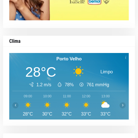
Clima
Porto Velho
28°C
Limpo
1.2 m/s
78%
761
mmHg
09:00
10:00
11:00
12:00
13:00
14:00
‹
›
28°C
30°C
32°C
33°C
33°C
33°C