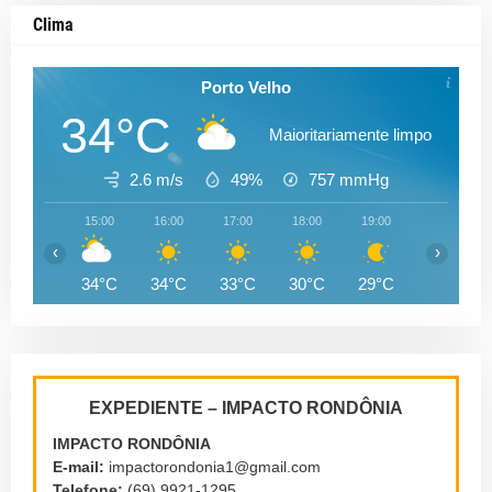
Clima
Porto Velho
34°C
Maioritariamente limpo
2.6 m/s
49%
757
mmHg
15:00
16:00
17:00
18:00
19:00
20:00
‹
›
34°C
34°C
33°C
30°C
29°C
28°C
EXPEDIENTE – IMPACTO RONDÔNIA
IMPACTO RONDÔNIA
E-mail:
impactorondonia1@gmail.com
Telefone:
(69) 9921-1295