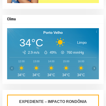
Clima
Porto Velho
34°C
Limpo
2.9 m/s
49%
760
mmHg
12:00
13:00
14:00
15:00
16:00
17:00
‹
›
34°C
34°C
34°C
34°C
34°C
33°C
EXPEDIENTE – IMPACTO RONDÔNIA