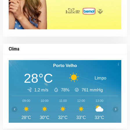
Clima
Porto Velho
28°C
Limpo
1.2 m/s
78%
761
mmHg
09:00
10:00
11:00
12:00
13:00
14:00
‹
›
28°C
30°C
32°C
33°C
33°C
33°C