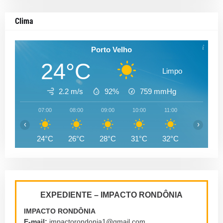
Clima
Porto Velho
24°C
Limpo
2.2 m/s
92%
759
mmHg
07:00
08:00
09:00
10:00
11:00
12:00
‹
›
24°C
26°C
28°C
31°C
32°C
33°C
EXPEDIENTE – IMPACTO RONDÔNIA
IMPACTO RONDÔNIA
E-mail:
impactorondonia1@gmail.com