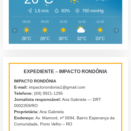
1.6 m/s
83%
760
mmHg
08:00
09:00
10:00
11:00
12:00
13:00
‹
›
26°C
28°C
30°C
32°C
33°C
33°C
EXPEDIENTE – IMPACTO RONDÔNIA
IMPACTO RONDÔNIA
E-mail:
impactorondonia1@gmail.com
Telefone:
(69) 9921-1295
Jornalista responsável:
Ana Gabriela — DRT
0002359/RO
Proprietária:
Ana Gabriela
Endereço:
Av. Mamoré, nº 5694, Bairro Esperança da
Comunidade, Porto Velho – RO