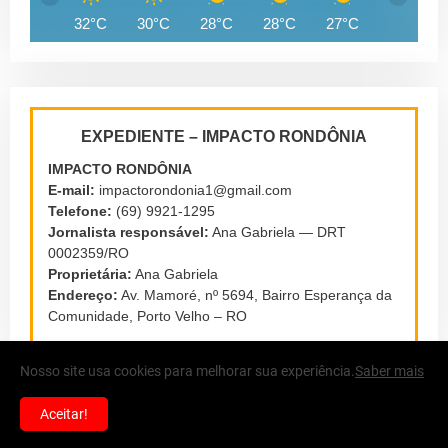
32°C
30°C
28°C
28°C
27°C
27°C
EXPEDIENTE – IMPACTO RONDÔNIA
IMPACTO RONDÔNIA
E-mail:
impactorondonia1@gmail.com
Telefone:
(69) 9921-1295
Jornalista responsável:
Ana Gabriela — DRT
0002359/RO
Proprietária:
Ana Gabriela
Endereço:
Av. Mamoré, nº 5694, Bairro Esperança da
Comunidade, Porto Velho – RO
Nosso site usa cookies para melhorar sua experiência.
Saber mais
Aceitar!