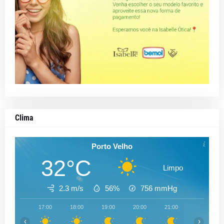
Clima
Porto Velho
32°C
Limpo
2.3 m/s
56%
756
mmHg
17:00
18:00
19:00
20:00
21:00
22:00
‹
›