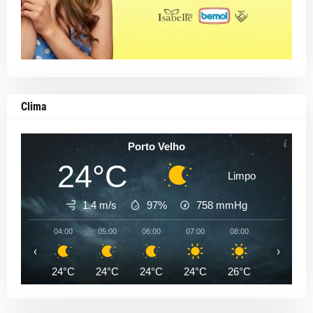
Clima
Porto Velho
24°C
Limpo
1.4 m/s
97%
758
mmHg
04:00
05:00
06:00
07:00
08:00
09:00
‹
›
24°C
24°C
24°C
24°C
26°C
28°C