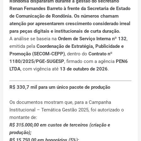
Rondônia
dispararam
durante a gestão do secretário
Renan Fernandes Barreto
à frente da
Secretaria de Estado
de Comunicação de Rondônia
. Os números chamam
atenção por apresentarem
crescimento considerado irreal
para peças digitais e institucionais de curta duração.
A análise se baseia na
Ordem de Serviço Interna nº 132
,
emitida pela
Coordenação de Estratégia, Publicidade e
Promoção (SECOM-CEPP)
, dentro do
Contrato nº
1180/2025/PGE-SUGESP
, firmado com a agência
PEN6
LTDA
, com vigência até
13 de outubro de 2026
.
R$ 330,7 mil para um único pacote de produção
Os documentos mostram que, para a Campanha
Institucional – Temática Gestão 2025, foi autorizado o
montante de:
R$ 315.000,00 em custos de terceiros (criação e
produção);
R$ 15.750,00 em honorários (5%);