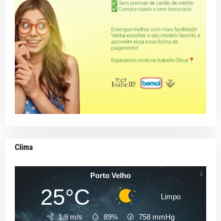
Clima
Porto Velho
25°C
Limpo
1.9 m/s
89%
758
mmHg