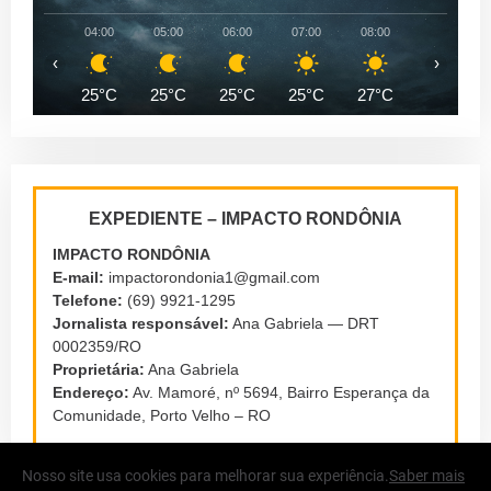
04:00
05:00
06:00
07:00
08:00
09:00
‹
›
25°C
25°C
25°C
25°C
27°C
29°C
EXPEDIENTE – IMPACTO RONDÔNIA
IMPACTO RONDÔNIA
E-mail:
impactorondonia1@gmail.com
Telefone:
(69) 9921-1295
Jornalista responsável:
Ana Gabriela — DRT
0002359/RO
Proprietária:
Ana Gabriela
Endereço:
Av. Mamoré, nº 5694, Bairro Esperança da
Comunidade, Porto Velho – RO
Nosso site usa cookies para melhorar sua experiência.
Saber mais