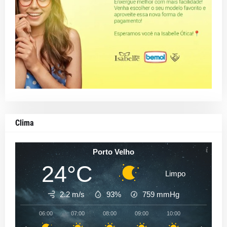
Clima
Porto Velho
24°C
Limpo
2.2 m/s
93%
759
mmHg
06:00
07:00
08:00
09:00
10:00
11:00