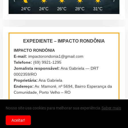
‹
›
24°C
24°C
26°C
28°C
31°C
32°C
EXPEDIENTE – IMPACTO RONDÔNIA
IMPACTO RONDÔNIA
E-mail:
impactorondonia1@gmail.com
Telefone:
(69) 9921-1295
Jornalista responsável:
Ana Gabriela — DRT
0002359/RO
Proprietária:
Ana Gabriela
Endereço:
Av. Mamoré, nº 5694, Bairro Esperança da
Comunidade, Porto Velho – RO
Nosso site usa cookies para melhorar sua experiência.
Saber mais
Aceitar!