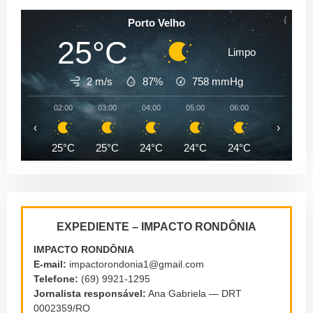
Porto Velho
25°C
Limpo
2 m/s
87%
758
mmHg
02:00
03:00
04:00
05:00
06:00
07:00
‹
›
25°C
25°C
24°C
24°C
24°C
24°C
EXPEDIENTE – IMPACTO RONDÔNIA
IMPACTO RONDÔNIA
E-mail:
impactorondonia1@gmail.com
Telefone:
(69) 9921-1295
Jornalista responsável:
Ana Gabriela — DRT
0002359/RO