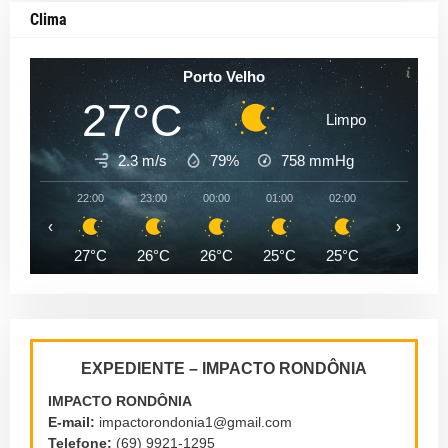
Clima
Porto Velho
27°C
Limpo
2.3 m/s
79%
758
mmHg
22:00
23:00
00:00
01:00
02:00
03:00
‹
›
27°C
26°C
26°C
25°C
25°C
25°C
EXPEDIENTE – IMPACTO RONDÔNIA
IMPACTO RONDÔNIA
E-mail:
impactorondonia1@gmail.com
Telefone:
(69) 9921-1295