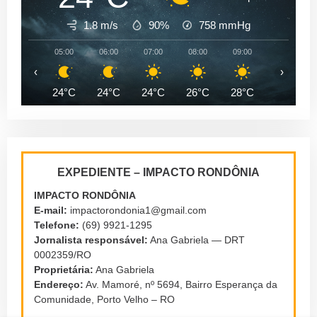
1.8 m/s
90%
758
mmHg
05:00
06:00
07:00
08:00
09:00
10:00
‹
›
24°C
24°C
24°C
26°C
28°C
31°C
EXPEDIENTE – IMPACTO RONDÔNIA
IMPACTO RONDÔNIA
E-mail:
impactorondonia1@gmail.com
Telefone:
(69) 9921-1295
Jornalista responsável:
Ana Gabriela — DRT
0002359/RO
Proprietária:
Ana Gabriela
Endereço:
Av. Mamoré, nº 5694, Bairro Esperança da
Comunidade, Porto Velho – RO