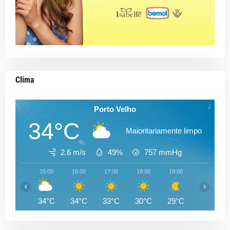
Clima
Porto Velho
34°C
Maioritariamente limpo
2.6 m/s
49%
757
mmHg
15:00
16:00
17:00
18:00
19:00
20:00
‹
›
34°C
34°C
33°C
30°C
29°C
28°C