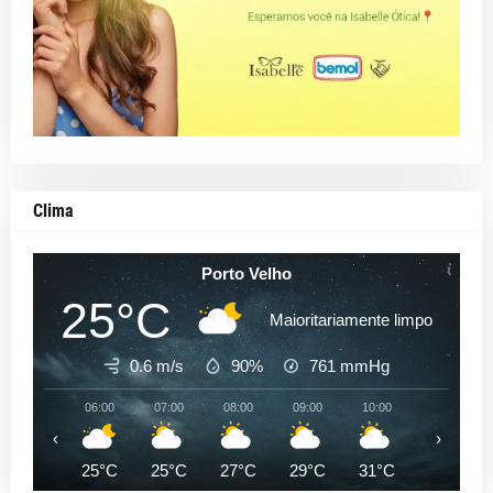
Clima
Porto Velho
25°C
Maioritariamente limpo
0.6 m/s
90%
761
mmHg
06:00
07:00
08:00
09:00
10:00
11:00
‹
›
25°C
25°C
27°C
29°C
31°C
32°C