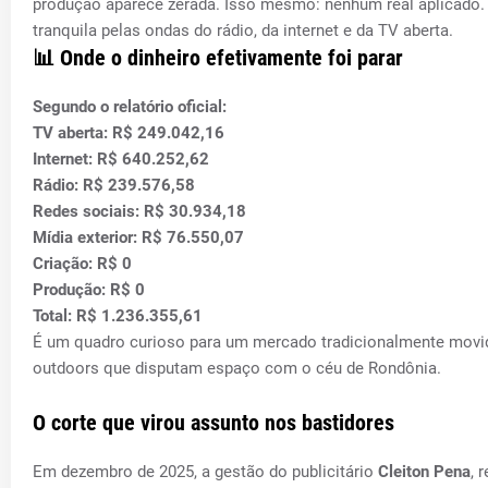
produção aparece zerada. Isso mesmo: nenhum real aplicado. J
tranquila pelas ondas do rádio, da internet e da TV aberta.
📊 Onde o dinheiro efetivamente foi parar
Segundo o relatório oficial:
TV aberta: R$ 249.042,16
Internet: R$ 640.252,62
Rádio: R$ 239.576,58
Redes sociais: R$ 30.934,18
Mídia exterior: R$ 76.550,07
Criação: R$ 0
Produção: R$ 0
Total: R$ 1.236.355,61
É um quadro curioso para um mercado tradicionalmente movido
outdoors que disputam espaço com o céu de Rondônia.
O corte que virou assunto nos bastidores
Em dezembro de 2025, a gestão do publicitário
Cleiton Pena
, 