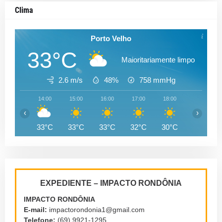
Clima
Porto Velho
33°C
Maioritariamente limpo
2.6 m/s
48%
758
mmHg
14:00
15:00
16:00
17:00
18:00
19:00
‹
›
33°C
33°C
33°C
32°C
30°C
28°C
EXPEDIENTE – IMPACTO RONDÔNIA
IMPACTO RONDÔNIA
E-mail:
impactorondonia1@gmail.com
Telefone:
(69) 9921-1295