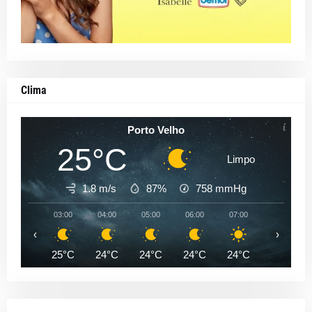
Clima
Porto Velho
25°C
Limpo
1.8 m/s
87%
758
mmHg
03:00
04:00
05:00
06:00
07:00
08:00
‹
›
25°C
24°C
24°C
24°C
24°C
26°C