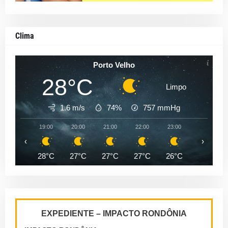
Clima
Porto Velho
28°C
Limpo
1.6 m/s
74%
757
mmHg
19:00
20:00
21:00
22:00
23:00
00:00
‹
›
28°C
27°C
27°C
27°C
26°C
26°C
EXPEDIENTE – IMPACTO RONDÔNIA