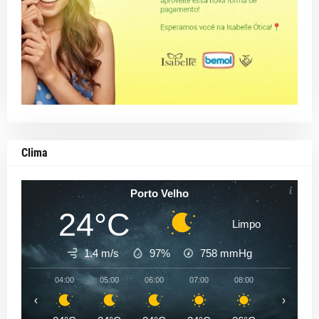
Clima
Porto Velho
24°C
Limpo
1.4 m/s
97%
758
mmHg
04:00
05:00
06:00
07:00
08:00
09:00
‹
›