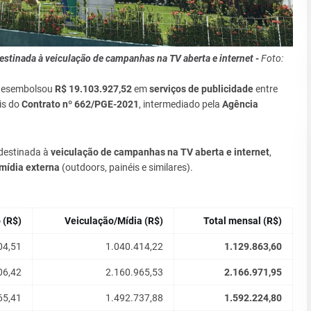
estinada à veiculação de campanhas na TV aberta e internet -
Foto:
 desembolsou
R$ 19.103.927,52
em
serviços de publicidade
entre
ais do
Contrato nº 662/PGE-2021
, intermediado pela
Agência
 destinada à
veiculação de campanhas na TV aberta e internet
,
 mídia externa
(outdoors, painéis e similares).
 (R$)
Veiculação/Mídia (R$)
Total mensal (R$)
04,51
1.040.414,22
1.129.863,60
06,42
2.160.965,53
2.166.971,95
65,41
1.492.737,88
1.592.224,80