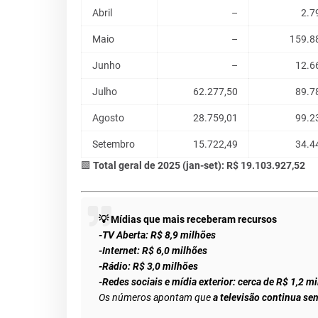
Abril
–
2.7
Maio
–
159.8
Junho
–
12.6
Julho
62.277,50
89.7
Agosto
28.759,01
99.2
Setembro
15.722,49
34.4
🟩
Total geral de 2025 (jan-set): R$ 19.103.927,52
💡 Mídias que mais receberam recursos
-TV Aberta: R$ 8,9 milhões
-Internet: R$ 6,0 milhões
-Rádio: R$ 3,0 milhões
-Redes sociais e mídia exterior: cerca de R$ 1,2 m
Os números apontam que
a televisão continua se