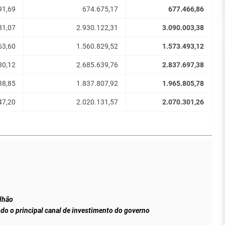
91,69
674.675,17
677.466,86
81,07
2.930.122,31
3.090.003,38
63,60
1.560.829,52
1.573.493,12
80,12
2.685.639,76
2.837.697,38
38,85
1.837.807,92
1.965.805,78
47,20
2.020.131,57
2.070.301,26
ilhão
ndo o principal canal de investimento do governo