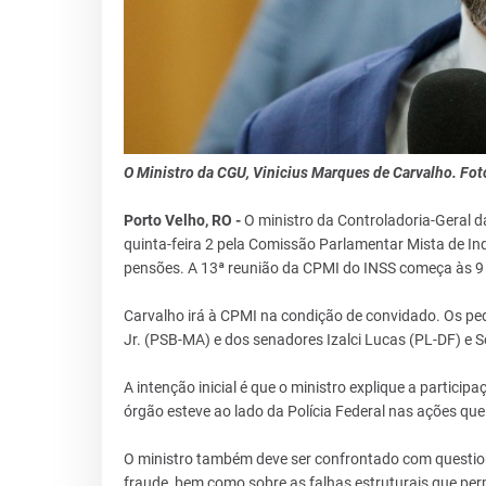
O Ministro da CGU, Vinicius Marques de Carvalho. Fot
Porto Velho, RO -
O ministro da Controladoria-Geral d
quinta-feira 2 pela Comissão Parlamentar Mista de In
pensões. A 13ª reunião da CPMI do INSS começa às 9 
Carvalho irá à CPMI na condição de convidado. Os pe
Jr. (PSB-MA) e dos senadores Izalci Lucas (PL-DF) e
A intenção inicial é que o ministro explique a partic
órgão esteve ao lado da Polícia Federal nas ações qu
O ministro também deve ser confrontado com questio
fraude, bem como sobre as falhas estruturais que pe