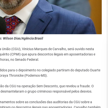
o: Wilson Dias/Agência Brasil
a União (CGU), Vinicius Marques de Carvalho, será ouvido nesta
quérito (CPMI) que apura descontos ilegais em aposentadorias e
horas, no Senado Federal.
didos para o depoimento no colegiado partiram do deputado Duarte
 Soraya Thronicke (Podemos-MS).
ipação da CGU na operação Sem Desconto, que revelou a fraude. O
e desmantelaram o grupo criminoso responsável pelos desvios.
namentos sobre as conclusões das auditorias da CGU sobre a
rmitiram os descontos ilegais nas aposentadorias. Carvalho também