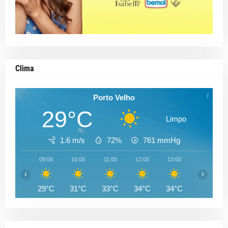
Clima
Porto Velho
29°C
Limpo
1.6 m/s
72%
761
mmHg
09:00
10:00
11:00
12:00
13:00
14:00
‹
›
29°C
31°C
33°C
34°C
34°C
35°C