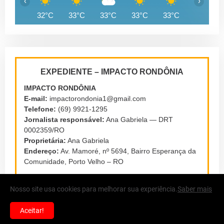
‹
›
32°C
33°C
33°C
33°C
33°C
32°C
EXPEDIENTE – IMPACTO RONDÔNIA
IMPACTO RONDÔNIA
E-mail:
impactorondonia1@gmail.com
Telefone:
(69) 9921-1295
Jornalista responsável:
Ana Gabriela — DRT
0002359/RO
Proprietária:
Ana Gabriela
Endereço:
Av. Mamoré, nº 5694, Bairro Esperança da
Comunidade, Porto Velho – RO
Nosso site usa cookies para melhorar sua experiência.
Saber mais
Aceitar!