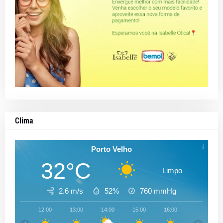
Clima
Porto Velho
32°C
Limpo
2.6 m/s
52%
760
mmHg
12:00
13:00
14:00
15:00
16:00
17:00