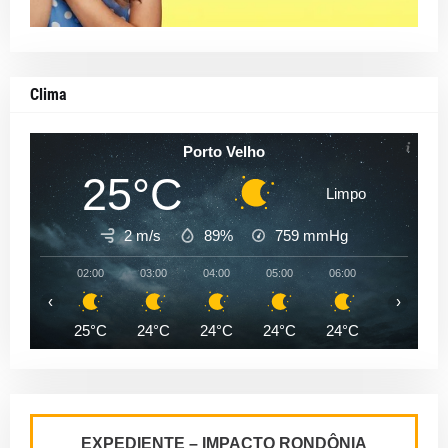
Clima
Porto Velho
25°C
Limpo
2 m/s
89%
759
mmHg
02:00
03:00
04:00
05:00
06:00
07:00
‹
›
25°C
24°C
24°C
24°C
24°C
24°C
EXPEDIENTE – IMPACTO RONDÔNIA