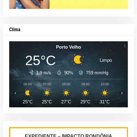
Clima
Porto Velho
25°C
Limpo
1.9 m/s
90%
759
mmHg
06:00
07:00
08:00
09:00
10:00
11:00
‹
›
25°C
25°C
27°C
29°C
31°C
33°C
EXPEDIENTE – IMPACTO RONDÔNIA