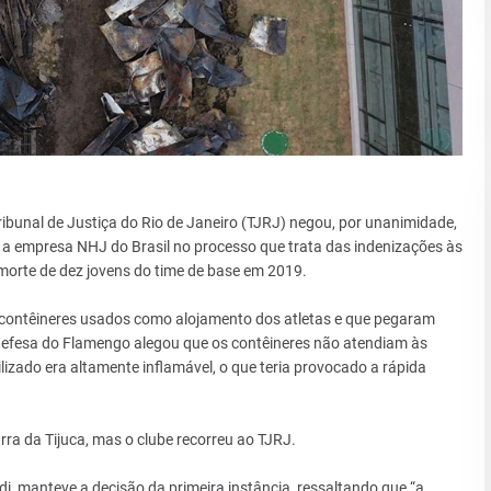
ribunal de Justiça do Rio de Janeiro (TJRJ) negou, por unanimidade,
 a empresa NHJ do Brasil no processo que trata das indenizações às
morte de dez jovens do time de base em 2019.
contêineres usados como alojamento dos atletas e que pegaram
A defesa do Flamengo alegou que os contêineres não atendiam às
izado era altamente inflamável, o que teria provocado a rápida
rra da Tijuca, mas o clube recorreu ao TJRJ.
i, manteve a decisão da primeira instância, ressaltando que “a