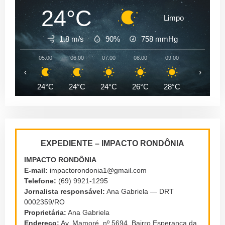
24°C
Limpo
1.8 m/s
90%
758
mmHg
05:00
06:00
07:00
08:00
09:00
10:00
‹
›
24°C
24°C
24°C
26°C
28°C
31°C
EXPEDIENTE – IMPACTO RONDÔNIA
IMPACTO RONDÔNIA
E-mail:
impactorondonia1@gmail.com
Telefone:
(69) 9921-1295
Jornalista responsável:
Ana Gabriela — DRT
0002359/RO
Proprietária:
Ana Gabriela
Endereço:
Av. Mamoré, nº 5694, Bairro Esperança da