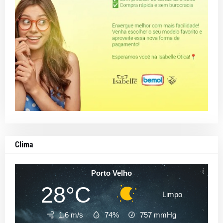
Clima
Porto Velho
28°C
Limpo
1.6 m/s
74%
757
mmHg