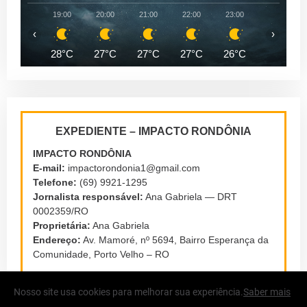
19:00
20:00
21:00
22:00
23:00
00:00
‹
›
28°C
27°C
27°C
27°C
26°C
26°C
EXPEDIENTE – IMPACTO RONDÔNIA
IMPACTO RONDÔNIA
E-mail:
impactorondonia1@gmail.com
Telefone:
(69) 9921-1295
Jornalista responsável:
Ana Gabriela — DRT
0002359/RO
Proprietária:
Ana Gabriela
Endereço:
Av. Mamoré, nº 5694, Bairro Esperança da
Comunidade, Porto Velho – RO
Nosso site usa cookies para melhorar sua experiência.
Saber mais