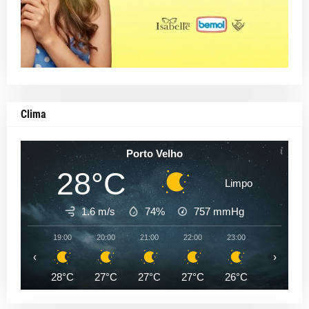
Clima
Porto Velho
28°C
Limpo
1.6 m/s
74%
757
mmHg
19:00
20:00
21:00
22:00
23:00
00:00
‹
›
28°C
27°C
27°C
27°C
26°C
26°C