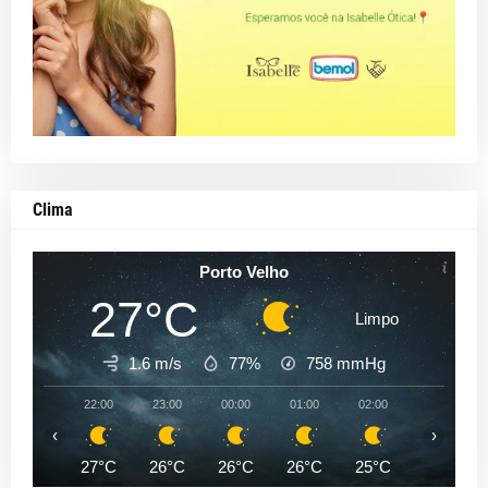
Clima
Porto Velho
27°C
Limpo
1.6 m/s
77%
758
mmHg
22:00
23:00
00:00
01:00
02:00
03:00
‹
›
27°C
26°C
26°C
26°C
25°C
25°C