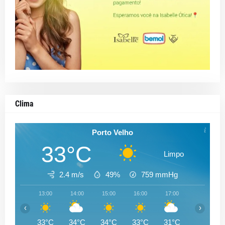
Clima
Porto Velho
33°C
Limpo
2.4 m/s
49%
759
mmHg
13:00
14:00
15:00
16:00
17:00
18:00
‹
›
33°C
34°C
34°C
33°C
31°C
29°C