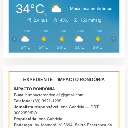
34°C
Maioritariamente limpo
2.4 m/s
49%
759
mmHg
14:00
15:00
16:00
17:00
18:00
19:00
‹
›
34°C
34°C
33°C
31°C
29°C
28°C
EXPEDIENTE – IMPACTO RONDÔNIA
IMPACTO RONDÔNIA
E-mail:
impactorondonia1@gmail.com
Telefone:
(69) 9921-1295
Jornalista responsável:
Ana Gabriela — DRT
0002359/RO
Proprietária:
Ana Gabriela
Endereço:
Av. Mamoré, nº 5694, Bairro Esperança da