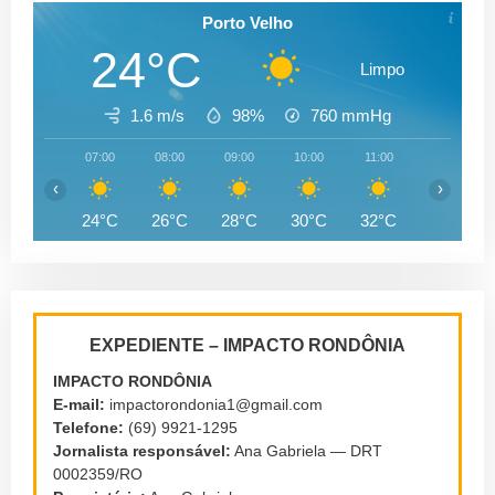
Porto Velho
24°C
Limpo
1.6 m/s
98%
760
mmHg
07:00
08:00
09:00
10:00
11:00
12:00
‹
›
24°C
26°C
28°C
30°C
32°C
33°C
EXPEDIENTE – IMPACTO RONDÔNIA
IMPACTO RONDÔNIA
E-mail:
impactorondonia1@gmail.com
Telefone:
(69) 9921-1295
Jornalista responsável:
Ana Gabriela — DRT
0002359/RO