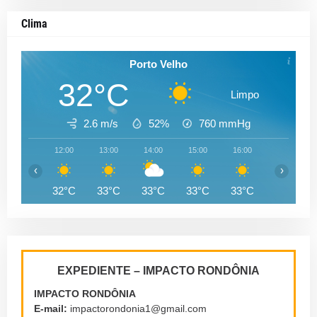
Clima
Porto Velho
32°C
Limpo
2.6 m/s
52%
760
mmHg
12:00
13:00
14:00
15:00
16:00
17:00
‹
›
32°C
33°C
33°C
33°C
33°C
32°C
EXPEDIENTE – IMPACTO RONDÔNIA
IMPACTO RONDÔNIA
E-mail:
impactorondonia1@gmail.com