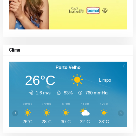
Clima
Porto Velho
26°C
Limpo
1.6 m/s
83%
760
mmHg
08:00
09:00
10:00
11:00
12:00
13:00
‹
›
26°C
28°C
30°C
32°C
33°C
33°C