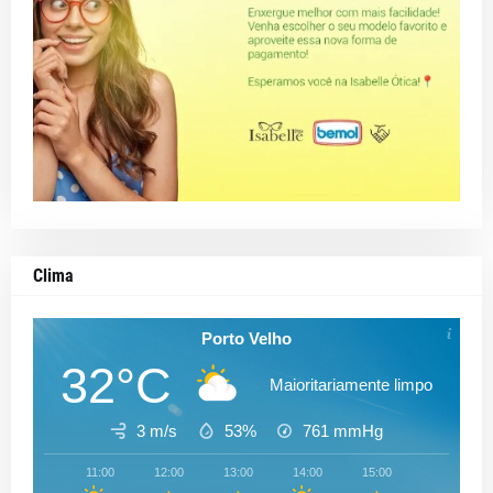
Clima
Porto Velho
32°C
Maioritariamente limpo
3 m/s
53%
761
mmHg
11:00
12:00
13:00
14:00
15:00
16:00