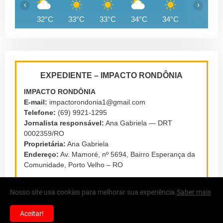
‹
›
32°C
33°C
33°C
34°C
34°C
33°C
EXPEDIENTE – IMPACTO RONDÔNIA
IMPACTO RONDÔNIA
E-mail:
impactorondonia1@gmail.com
Telefone:
(69) 9921-1295
Jornalista responsável:
Ana Gabriela — DRT
0002359/RO
Proprietária:
Ana Gabriela
Endereço:
Av. Mamoré, nº 5694, Bairro Esperança da
Comunidade, Porto Velho – RO
Nosso site usa cookies para melhorar sua experiência.
Saber mais
Aceitar!