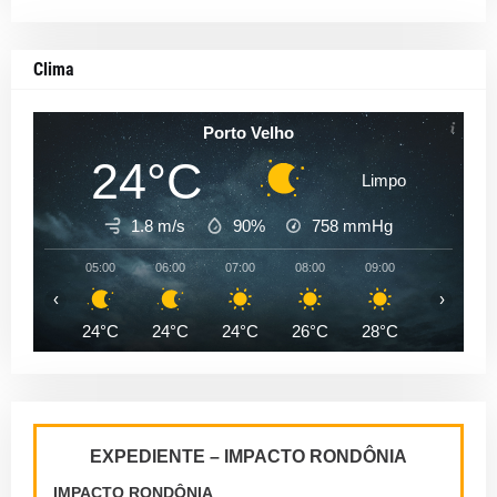
Clima
Porto Velho
24°C
Limpo
1.8 m/s
90%
758
mmHg
05:00
06:00
07:00
08:00
09:00
10:00
‹
›
24°C
24°C
24°C
26°C
28°C
31°C
EXPEDIENTE – IMPACTO RONDÔNIA
IMPACTO RONDÔNIA