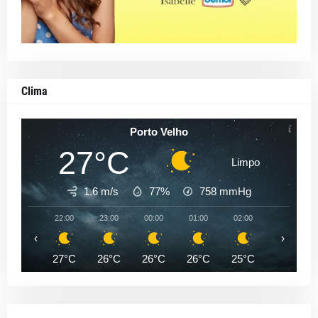
Clima
Porto Velho
27°C
Limpo
1.6 m/s
77%
758
mmHg
22:00
23:00
00:00
01:00
02:00
03:00
‹
›
27°C
26°C
26°C
26°C
25°C
25°C