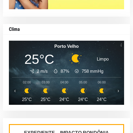
Clima
Porto Velho
25°C
Limpo
2 m/s
87%
758
mmHg
02:00
03:00
04:00
05:00
06:00
07:00
‹
›
25°C
25°C
24°C
24°C
24°C
24°C
EXPEDIENTE – IMPACTO RONDÔNIA