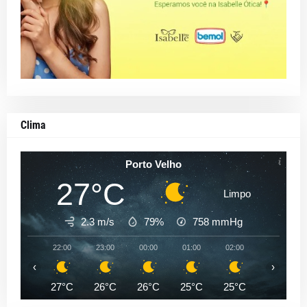
Clima
Porto Velho
27°C
Limpo
2.3 m/s
79%
758
mmHg
22:00
23:00
00:00
01:00
02:00
03:00
‹
›
27°C
26°C
26°C
25°C
25°C
25°C