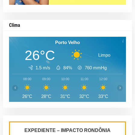
Clima
Porto Velho
26°C
Limpo
1.5 m/s
84%
760
mmHg
08:00
09:00
10:00
11:00
12:00
13:00
‹
›
26°C
28°C
31°C
32°C
33°C
34°C
EXPEDIENTE – IMPACTO RONDÔNIA