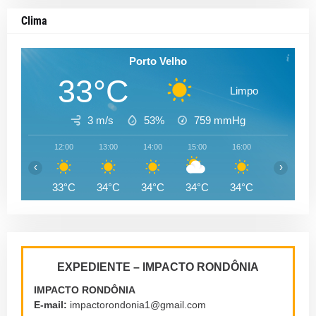
Clima
Porto Velho
33°C
Limpo
3 m/s
53%
759
mmHg
12:00
13:00
14:00
15:00
16:00
17:00
‹
›
33°C
34°C
34°C
34°C
34°C
33°C
EXPEDIENTE – IMPACTO RONDÔNIA
IMPACTO RONDÔNIA
E-mail:
impactorondonia1@gmail.com