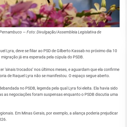
Pernambuco — Foto: Divulgação/Assembleia Legislativa de
 Lyra, deve se filiar ao PSD de Gilberto Kassab no próximo dia 10
a migração já era esperada pela cúpula do PSDB.
er ‘sinais trocados’ nos últimos meses, e aguardam que ela confirme
oria de Raquel Lyra não se manifestou. O espaço segue aberto.
andada no PSDB, legenda pela qual Lyra foi eleita. Ela havia sido
 mas as negociações foram suspensas enquanto o PSDB discutia uma
ionais. Em Minas Gerais, por exemplo, a aliança poderia prejudicar
026.