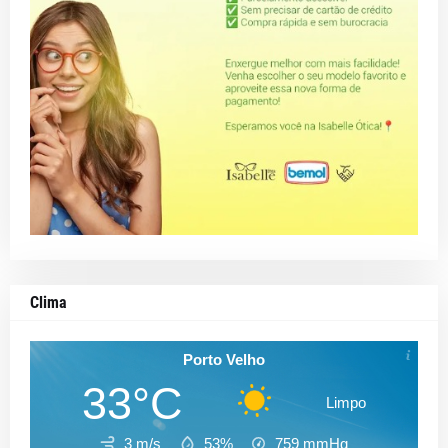
Clima
Porto Velho
33°C
Limpo
3 m/s
53%
759
mmHg