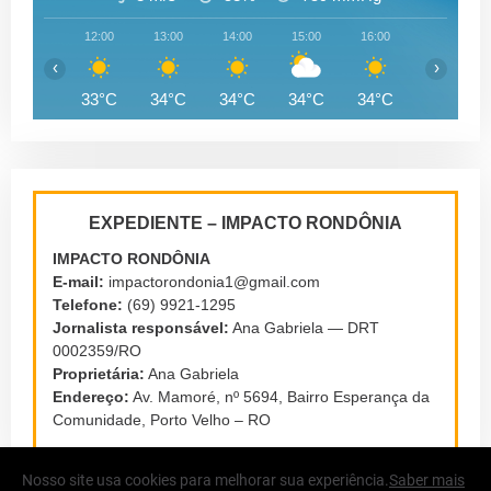
12:00
13:00
14:00
15:00
16:00
17:00
‹
›
33°C
34°C
34°C
34°C
34°C
33°C
EXPEDIENTE – IMPACTO RONDÔNIA
IMPACTO RONDÔNIA
E-mail:
impactorondonia1@gmail.com
Telefone:
(69) 9921-1295
Jornalista responsável:
Ana Gabriela — DRT
0002359/RO
Proprietária:
Ana Gabriela
Endereço:
Av. Mamoré, nº 5694, Bairro Esperança da
Comunidade, Porto Velho – RO
Nosso site usa cookies para melhorar sua experiência.
Saber mais