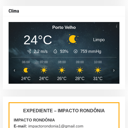
Clima
Porto Velho
24°C
Limpo
2.2 m/s
93%
759
mmHg
06:00
07:00
08:00
09:00
10:00
11:00
‹
›
24°C
24°C
26°C
28°C
31°C
32°C
EXPEDIENTE – IMPACTO RONDÔNIA
IMPACTO RONDÔNIA
E-mail:
impactorondonia1@gmail.com