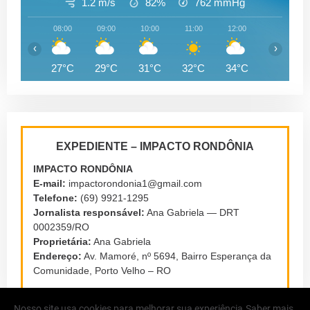
1.2 m/s
82%
762
mmHg
08:00
09:00
10:00
11:00
12:00
13:00
‹
›
27°C
29°C
31°C
32°C
34°C
34°C
EXPEDIENTE – IMPACTO RONDÔNIA
IMPACTO RONDÔNIA
E-mail:
impactorondonia1@gmail.com
Telefone:
(69) 9921-1295
Jornalista responsável:
Ana Gabriela — DRT
0002359/RO
Proprietária:
Ana Gabriela
Endereço:
Av. Mamoré, nº 5694, Bairro Esperança da
Comunidade, Porto Velho – RO
Nosso site usa cookies para melhorar sua experiência.
Saber mais