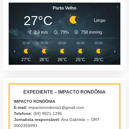
Porto Velho
27°C
Limpo
2.3 m/s
79%
758
mmHg
22:00
23:00
00:00
01:00
02:00
03:00
‹
›
27°C
26°C
26°C
25°C
25°C
25°C
EXPEDIENTE – IMPACTO RONDÔNIA
IMPACTO RONDÔNIA
E-mail:
impactorondonia1@gmail.com
Telefone:
(69) 9921-1295
Jornalista responsável:
Ana Gabriela — DRT
0002359/RO