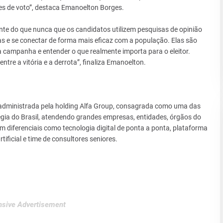
es de voto”, destaca Emanoelton Borges.
nte do que nunca que os candidatos utilizem pesquisas de opinião
ias e se conectar de forma mais eficaz com a população. Elas são
 campanha e entender o que realmente importa para o eleitor.
ntre a vitória e a derrota”, finaliza Emanoelton.
 administrada pela holding Alfa Group, consagrada como uma das
gia do Brasil, atendendo grandes empresas, entidades, órgãos do
om diferenciais como tecnologia digital de ponta a ponta, plataforma
tificial e time de consultores seniores.
sive Advertisement