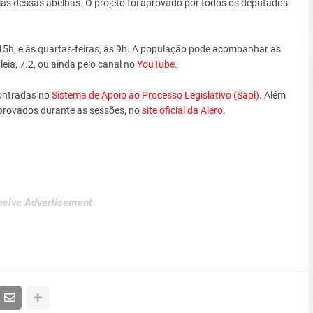
as dessas abelhas. O projeto foi aprovado por todos os deputados
 15h, e às quartas-feiras, às 9h. A população pode acompanhar as
ia, 7.2, ou ainda pelo canal no
YouTube
.
ontradas no
Sistema de Apoio ao Processo Legislativo (Sapl)
. Além
aprovados durante as sessões, no
site oficial da Alero
.
sive Advertisement